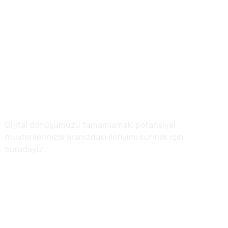
info@anreta.com
Sağlık Mah. Tuna Cad. 23/6 Çankaya/Kızılay Ankara
Hakkımızda
Dijital dönüşümüzü tamamlamak, potansiyel
müşterilerinizle aranızdaki iletişimi kurmak için
buradayız.
Menü