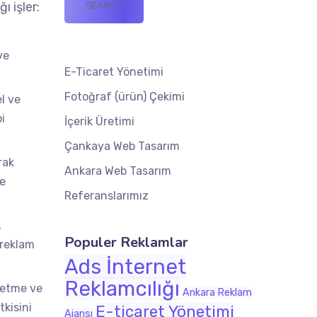
ı işler:
ve
E-Ticaret Yönetimi
Fotoğraf (ürün) Çekimi
l ve
i
İçerik Üretimi
Çankaya Web Tasarım
rak
Ankara Web Tasarım
ve
Referanslarımız
,
Populer Reklamlar
 reklam
Ads İnternet
Reklamcılığı
p etme ve
Ankara Reklam
kisini
E-ticaret Yönetimi
Ajansı