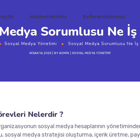
sayfa
Hizmetlerimiz
Referanslarımız
 Medya Sorumlusu Ne İş 
Sosyal Medya Yönetimi
Sosyal Medya Sorumlusu Ne İş 
NISAN 14, 2023
BY
ADMIN
SOSYAL MEDYA YÖNETIMI
evleri Nelerdir ?
 organizasyonun sosyal medya hesaplarının yönetiminde
u, sosyal medya stratejisi oluşturma, içerik üretme, pa