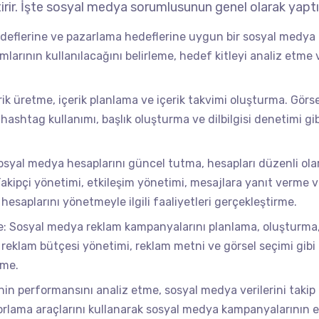
tirir. İşte sosyal medya sorumlusunun genel olarak yaptığ
edeflerine ve pazarlama hedeflerine uygun bir sosyal medya
mlarının kullanılacağını belirleme, hedef kitleyi analiz etme 
rik üretme, içerik planlama ve içerik takvimi oluşturma. Görse
 hashtag kullanımı, başlık oluşturma ve dilbilgisi denetimi gib
osyal medya hesaplarını güncel tutma, hesapları düzenli ola
kipçi yönetimi, etkileşim yönetimi, mesajlara yanıt verme 
esaplarını yönetmeyle ilgili faaliyetleri gerçekleştirme.
: Sosyal medya reklam kampanyalarını planlama, oluşturma
 reklam bütçesi yönetimi, reklam metni ve görsel seçimi gibi
rme.
inin performansını analiz etme, sosyal medya verilerini taki
rlama araçlarını kullanarak sosyal medya kampanyalarının et