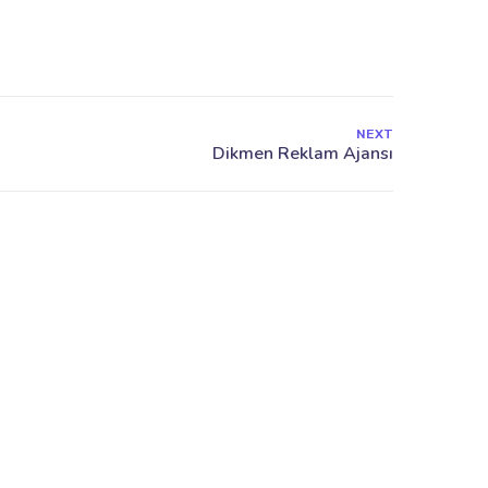
NEXT
Mah. Tuna Cad. 23/6 Çankaya/Kızılay Ankara