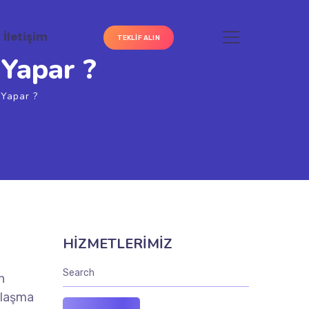
İletişim
TEKLIF ALIN
Yapar ?
Yapar ?
HİZMETLERİMİZ
n
ylaşma