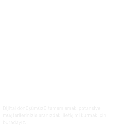
(0312) 500 0727
info@anreta.com
Sağlık Mah. Tuna Cad. 23/6 Çankaya/Kızılay Ankara
Hakkımızda
Dijital dönüşümüzü tamamlamak, potansiyel
müşterilerinizle aranızdaki iletişimi kurmak için
buradayız.