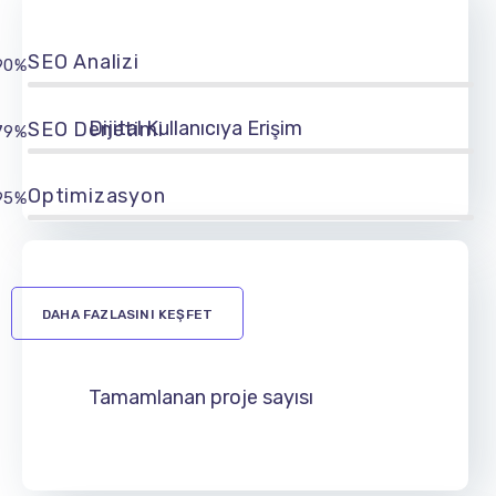
SEO Analizi
90%
Dijital Kullanıcıya Erişim
SEO Denetimi
79%
Optimizasyon
95%
DAHA FAZLASINI KEŞFET
Tamamlanan proje sayısı