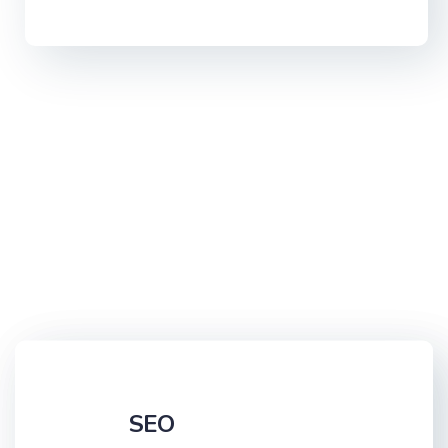
Grafik Tasarım
SEO
SEO
Grafik Tasarım
Yiğit Halı Yıkama Web Sitesi Çalışması
Sura Country Web Sitesi Çalışması
Savaşlar Hafriyat Web Sitesi Çalışması
Kristal Halı Yıkama Web Sitesi Çalışma
SEO