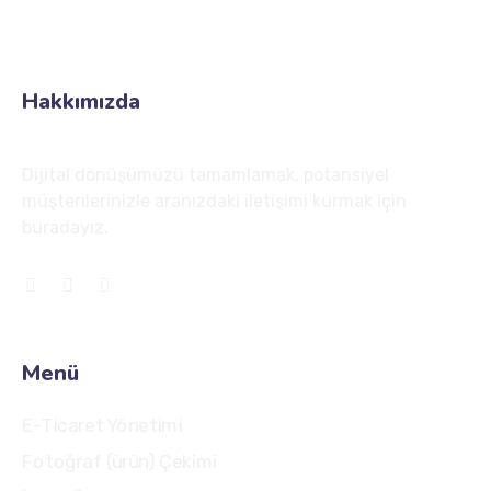
Sağlık Mah. Tuna Cad. 23/6 Çankaya/Kızılay Ankara
Hakkımızda
Dijital dönüşümüzü tamamlamak, potansiyel
müşterilerinizle aranızdaki iletişimi kurmak için
buradayız.
Menü
E-Ticaret Yönetimi
Fotoğraf (ürün) Çekimi