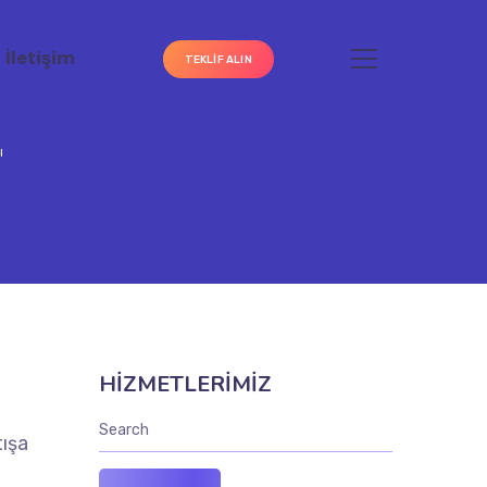
İletişim
TEKLIF ALIN
ı
HİZMETLERİMİZ
p
tışa