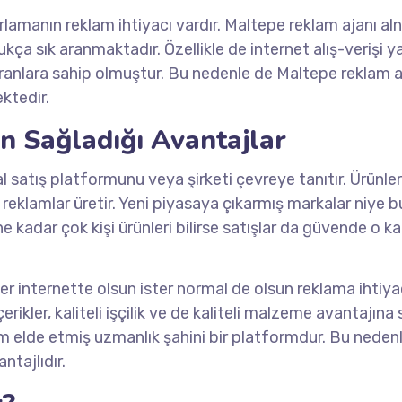
arlamanın reklam ihtiyacı vardır. Maltepe reklam ajanı al
kça sık aranmaktadır. Özellikle de internet alış-verişi y
 oranlara sahip olmuştur. Bu nedenle de Maltepe reklam a
ektedir.
n Sağladığı Avantajlar
tal satış platformunu veya şirketi çevreye tanıtır. Ürünler
 reklamlar üretir. Yeni piyasaya çıkarmış markalar niye b
ne kadar çok kişi ürünleri bilirse satışlar da güvende o k
er internette olsun ister normal de olsun reklama ihtiy
rikler, kaliteli işçilik ve de kaliteli malzeme avantajına s
m elde etmiş uzmanlık şahini bir platformdur. Bu neden
antajlıdır.