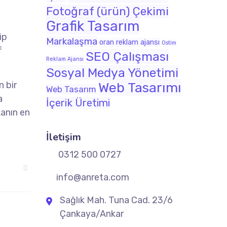
Fotoğraf (ürün) Çekimi
Grafik Tasarım
ip
Markalaşma
oran reklam ajansı
Ostim
f
SEO Çalışması
Reklam Ajansı
Sosyal Medya Yönetimi
n bir
Web Tasarımı
Web Tasarım
a
İçerik Üretimi
kanın en
İletişim
0312 500 0727
info@anreta.com
Sağlık Mah. Tuna Cad. 23/6
Çankaya/Ankar