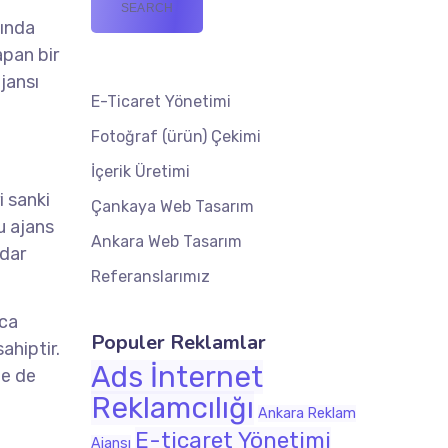
nında
apan bir
jansı
E-Ticaret Yönetimi
Fotoğraf (ürün) Çekimi
İçerik Üretimi
i sanki
Çankaya Web Tasarım
u ajans
Ankara Web Tasarım
adar
Referanslarımız
aca
Populer Reklamlar
ahiptir.
Ads İnternet
le de
Reklamcılığı
Ankara Reklam
E-ticaret Yönetimi
Ajansı