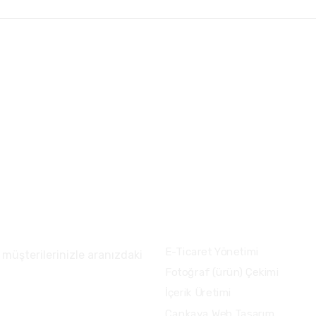
Sağlık 
(0312) 500 0727
info@anreta.com
Menü
E-Ticaret Yönetimi
üşterilerinizle aranızdaki
Fotoğraf (ürün) Çekimi
İçerik Üretimi
Çankaya Web Tasarım