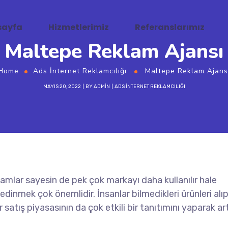
sayfa
Hizmetlerimiz
Referanslarımız
Maltepe Reklam Ajansı
Home
Ads İnternet Reklamcılığı
Maltepe Reklam Ajans
MAYIS 20, 2022
BY
ADMIN
ADS İNTERNET REKLAMCILIĞI
amlar sayesin de pek çok markayı daha kullanılır hale
 edinmek çok önemlidir. İnsanlar bilmedikleri ürünleri alı
satış piyasasının da çok etkili bir tanıtımını yaparak ar