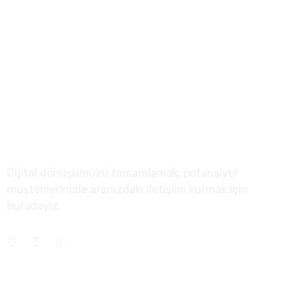
(0312) 500 0727
info@anreta.com
Sağlık Mah. Tuna Cad. 23/6 Çankaya/Kızılay Ankara
Hakkımızda
Dijital dönüşümüzü tamamlamak, potansiyel
müşterilerinizle aranızdaki iletişimi kurmak için
buradayız.
Menü