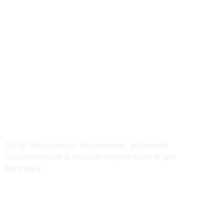
(0312) 500 0727
info@anreta.com
Sağlık Mah. Tuna Cad. 23/6 Çankaya/Kızılay Ankara
Hakkımızda
Dijital dönüşümüzü tamamlamak, potansiyel
müşterilerinizle aranızdaki iletişimi kurmak için
buradayız.