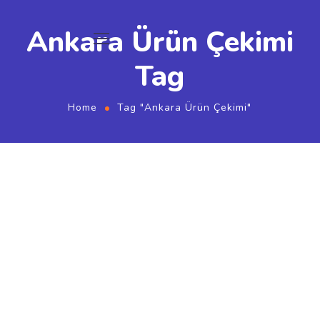
Ankara Ürün Çekimi
Tag
Home
Tag "Ankara Ürün Çekimi"
Ağustos 2, 2020
by
admin
Markalaşma
SEO Çalışması
Fotoğraf Görünümlerinizi Karşılaştırınız
İÇİNDE Her başarılı dijital pazarlamacının